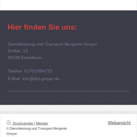
Hier finden Sie uns:
Dienstleistung und Transport Benjamin Greyer
Dorfstr.
13
99198
Eichelborn
Telefon: 0170/1884723
E-Mail: info@dut-greyer.de
Webansicht
Druckversion
|
Sitemap
© Dienstleistung und Transport Benjamin
Greyer