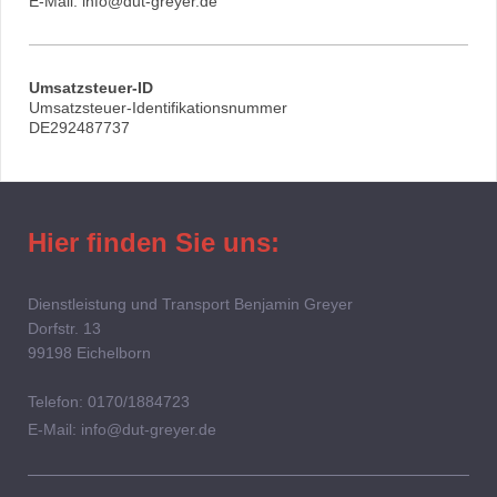
E-Mail: info@dut-greyer.de
Umsatzsteuer-ID
Umsatzsteuer-Identifikationsnummer
DE292487737
Hier finden Sie uns:
Dienstleistung und Transport Benjamin Greyer
Dorfstr.
13
99198
Eichelborn
Telefon: 0170/1884723
E-Mail: info@dut-greyer.de